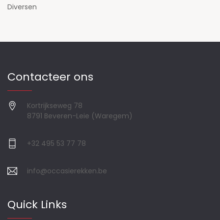
Diversen
Contacteer ons
Kortrijkseweg 78
8791 Beveren-Leie (Waregem)
+32 495 53 77 78
info@occasierekken.be
Quick Links