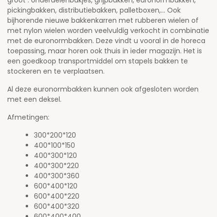
groot : onderdelenbakjes, grijpbakken, euronormbakken,
pickingbakken, distributiebakken, palletboxen,... Ook
bijhorende nieuwe bakkenkarren met rubberen wielen of
met nylon wielen worden veelvuldig verkocht in combinatie
met de euronormbakken. Deze vindt u vooral in de horeca
toepassing, maar horen ook thuis in ieder magazijn. Het is
een goedkoop transportmiddel om stapels bakken te
stockeren en te verplaatsen.
Al deze euronormbakken kunnen ook afgesloten worden
met een deksel.
Afmetingen:
300*200*120
400*100*150
400*300*120
400*300*220
400*300*360
600*400*120
600*400*220
600*400*320
600*400*400